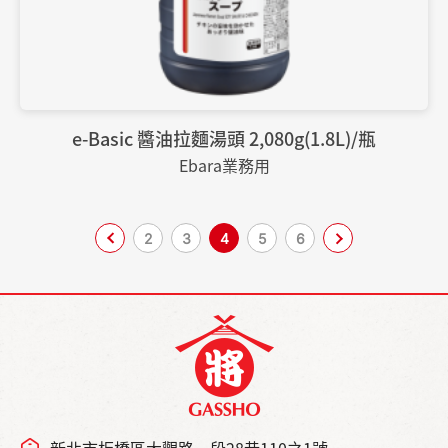
e-Basic 醬油拉麵湯頭 2,080g(1.8L)/瓶
Ebara業務用
2
3
4
5
6
新北市板橋區大觀路一段28巷110之1號