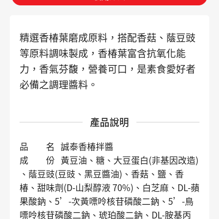
精選香椿葉磨成原料，搭配香菇、蔭豆豉
等原料調味製成，香椿葉富含抗氧化能
力，香氣芬馥，營養可口，是素食愛好者
必備之調理醬料。
產品說明
品 名 誠泰香椿拌醬
成 份 黃豆油、糖、大豆蛋白(非基因改造)
、蔭豆豉(豆豉、黑豆醬油)、香菇、鹽、香
椿、甜味劑(D-山梨醇液 70%)、白芝麻、DL-蘋
果酸鈉、5’-次黃嘌呤核苷磷酸二鈉、5’-鳥
嘌呤核苷磷酸二鈉、琥珀酸二鈉、DL-胺基丙