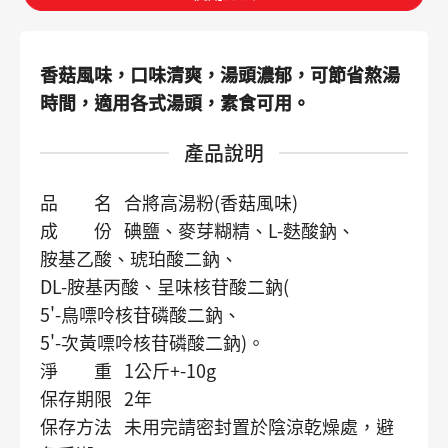
香菇風味，口味清爽，湯頭濃郁，可節省熬湯
時間，適用各式湯頭，素食可用。
產品說明
品 名 合將高湯粉(香菇風味)
成 份 碘鹽、麥芽糊精、L-麩酸鈉、
胺基乙酸、
琥珀酸二鈉、
DL-胺基丙酸、呈味核苷酸二鈉(
5'-鳥嘌呤核苷磷酸二鈉、
5'-次黃嘌呤核苷磷酸二鈉)。
淨 重 1公斤+-10g
保存期限 2年
保存方法 未用完請密封置於陰涼乾燥處，避