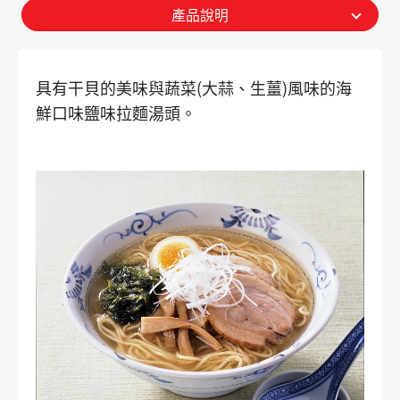
產品說明
具有干貝的美味與蔬菜(大蒜、生薑)風味的海
鮮口味鹽味拉麵湯頭。