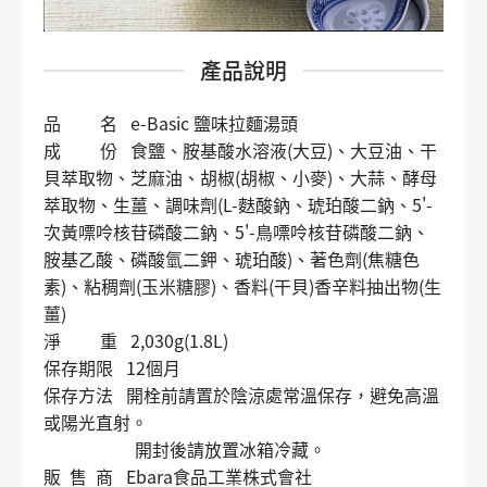
產品說明
品 名 e-Basic 鹽味拉麵湯頭
成 份 食鹽、胺基酸水溶液(大豆)、大豆油、干
貝萃取物、芝麻油、胡椒(胡椒、小麥)、大蒜、酵母
萃取物、生薑、調味劑(L-麩酸鈉、琥珀酸二鈉、5'-
次黃嘌呤核苷磷酸二鈉、5'-鳥嘌呤核苷磷酸二鈉、
胺基乙酸、磷酸氫二鉀、琥珀酸)、著色劑(焦糖色
素)、粘稠劑(玉米糖膠)、香料(干貝)香辛料抽出物(生
薑)
淨 重 2,030g(1.8L)
保存期限 12個月
保存方法 開栓前請置於陰涼處常溫保存，避免高溫
或陽光直射。
開封後請放置冰箱冷藏。
販 售 商 Ebara食品工業株式會社