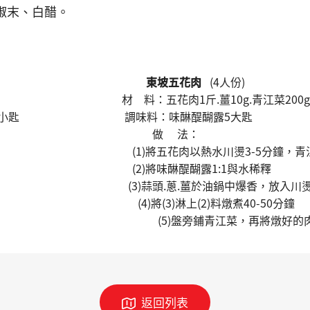
椒末、白醋。
人份)
東坡五花肉
(4人份)
支.白飯2碗 材 料：五花肉1斤.薑10g.青江菜200g.蔥
1小匙.油1小匙 調味料：味醂醍醐露5大匙
做 法：
(1)將五花肉以熱水川燙3-5分鐘，青江菜
2)將味醂醍醐露1:1與水稀釋
0分鐘，起鍋 (3)蒜頭.蔥.薑於油鍋中爆香，放入川燙
(4)將(3)淋上(2)料燉煮40-50分鐘
再將燉好的肉切成厚片淋
返回列表