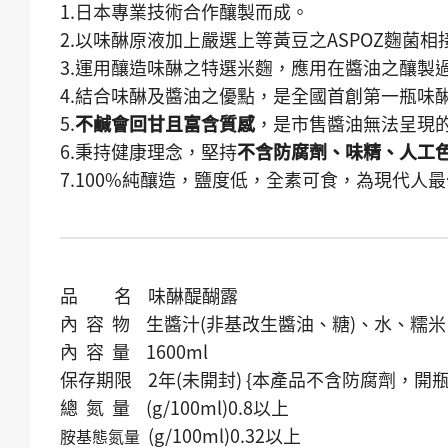
1.日本專業技術合作釀製而成。
2.以味醂原液加上嚴選上等黃豆之ASPOZ麴菌
3.運用釀造味醂之特選米麴，應用在醬油之釀製
4.結合味醂及醬油之優點，是全國首創第一瓶味
5.
不鹹會回甘且富含質感
，是市售醬油無法呈現
6.秉持健康理念，堅持
不含防腐劑、味精、人工
7.100%純釀造，鹽度低，全素可食，為現代人
品 名 味醂醍醐露
內 容 物 生醬汁(非基改生醬油、糖)、水、糯
內 容 量 1600ml
保存期限 2年(未開封) {本產品不含防腐劑，
總 氮 量 (g/100ml)0.8以上
(g/100ml)0.32以上
胺基態氮量