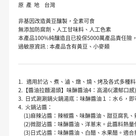
原 產 地 台灣
非基因改造黃豆釀製，全素可食
無添加防腐劑、人工甘味料、人工色素
本產品100%純釀造且已投保5000萬產品責任
過敏原資訊 : 本產品含有黃豆、小麥類
1. 適用於沾、煮、滷、燉、燒、烤及各式多種
2.【醬油拉麵湯頭】味醂醬油4：高湯6(濃郁口感
3. 日式涮涮鍋火鍋湯底：味醂醬油１：水６，
4. 火鍋沾醬：
(1)麻辣沾醬：辣椒醬、味醂醬油、甜豆腐乳
(2)微甜沾醬：味醂醬油、洋蔥末。此醬料熱
(3)日式沾醬：味醂醬油、白醋、水果醋。適