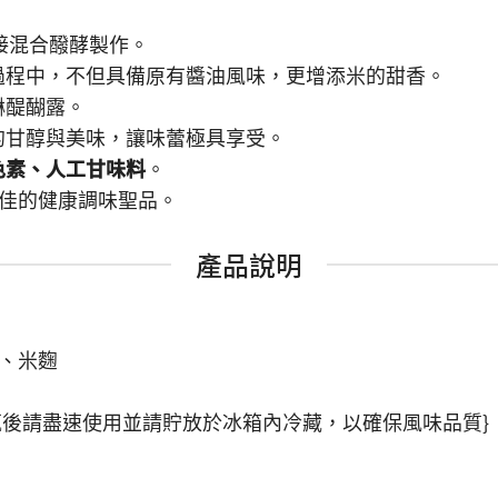
相接混合醱酵製作。
過程中，不但具備原有醬油風味，更增添米的甜香。
醂醍醐露。
的甘醇與美味，讓味蕾極具享受。
色素、人工甘味料
。
最佳的健康調味聖品。
產品說明
米、米麴
開瓶後請盡速使用並請貯放於冰箱內冷藏，以確保風味品質}