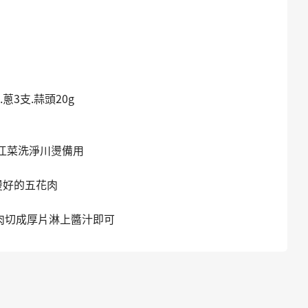
3支.蒜頭20g
洗淨川燙備用
好的五花肉
上醬汁即可