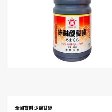
全國首創 少鹽甘醇