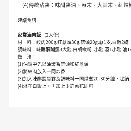
(4)傳統沾醬：味醂醬油、蔥末、大蒜末、紅辣
建議食譜
家常滷肉飯
(2
材 料：絞肉200g.紅蔥頭30g.蒜頭20g.蔥1
調味料：味醂醍醐露3大匙.白胡椒粉1小匙.酒
做 法： 
(1)油鍋中先以油爆香蒜頭和紅蔥頭 
(2)將絞肉放入一同炒香 (
(3)加入味醂醍醐露及調味料一同燉煮20-3
(4)淋在白飯上，再加上少許蔥花即可 
(5)盤旁鋪青江菜，