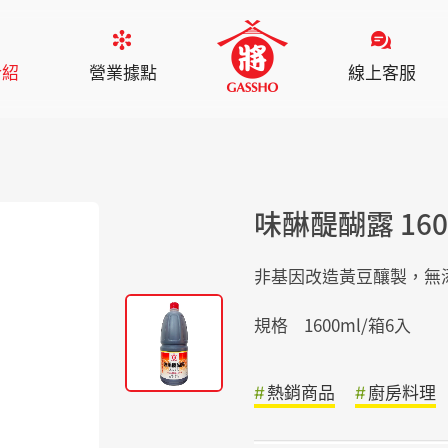
介紹
營業據點
線上客服
味醂醍醐露 160
非基因改造黃豆釀製，無
規格
1600ml/箱6入
熱銷商品
廚房料理