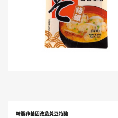
精選
非基因改造黃豆特釀