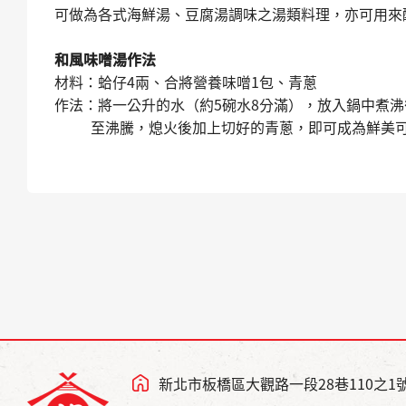
可做為各式海鮮湯、豆腐湯調味之湯類料理，亦可用來
和風味噌湯作法
材料：蛤仔4兩、合將營養味噌1包、青蔥
作法：將一公升的水（約5碗水8分滿），放入鍋中煮
至沸騰，熄火後加上切好的青蔥，即可成為鮮美可
新北市板橋區大觀路一段28巷110之1