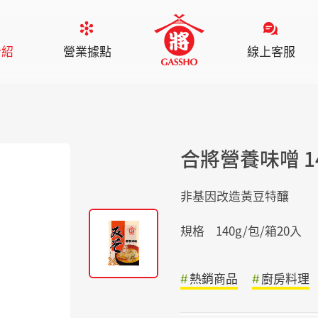
介紹
營業據點
線上客服
合將營養味噌 14
非基因改造黃豆特釀
規格
140g/包/箱20入
熱銷商品
廚房料理