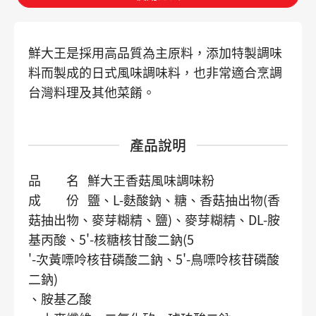
鮮大王是採用高品質為主原料，添加特製調味
料而製成的日式風味調味料，也非常適合烹調
台灣料理及其他菜餚。
產品說明
品 名 鮮大王香菇風味調味粉
成 份 鹽、L-麩酸鈉、
糖、香菇
抽出物(香
菇抽出物、麥芽糊精、鹽)、麥芽糊精、DL-胺
基丙酸
、
5'-核糖核甘酸二鈉(5
'-次黃嘌呤核苷磷酸二鈉、5'-鳥嘌呤核苷磷酸
二鈉)
、胺基乙酸